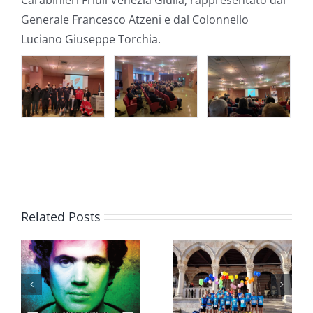
Carabinieri Friuli Venezia Giulia, rappresentato dal
Generale Francesco Atzeni e dal Colonnello
Luciano Giuseppe Torchia.
Related Posts
@
RENDICO
MARATONINA
DEI
UDINESE